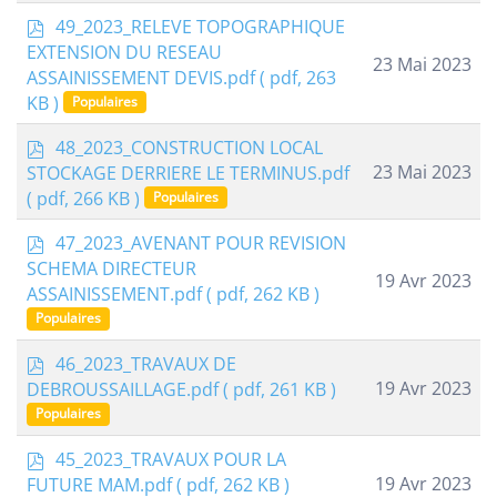
p
49_2023_RELEVE TOPOGRAPHIQUE
d
EXTENSION DU RESEAU
23 Mai 2023
f
ASSAINISSEMENT DEVIS.pdf
( pdf, 263
KB )
Populaires
p
48_2023_CONSTRUCTION LOCAL
d
23 Mai 2023
STOCKAGE DERRIERE LE TERMINUS.pdf
f
( pdf, 266 KB )
Populaires
p
47_2023_AVENANT POUR REVISION
d
SCHEMA DIRECTEUR
19 Avr 2023
f
ASSAINISSEMENT.pdf
( pdf, 262 KB )
Populaires
p
46_2023_TRAVAUX DE
d
19 Avr 2023
DEBROUSSAILLAGE.pdf
( pdf, 261 KB )
f
Populaires
p
45_2023_TRAVAUX POUR LA
d
19 Avr 2023
FUTURE MAM.pdf
( pdf, 262 KB )