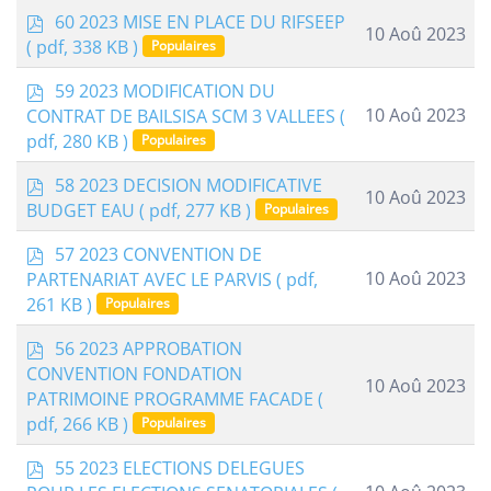
p
60 2023 MISE EN PLACE DU RIFSEEP
10 Aoû 2023
d
( pdf, 338 KB )
Populaires
f
p
59 2023 MODIFICATION DU
d
10 Aoû 2023
CONTRAT DE BAILSISA SCM 3 VALLEES
(
f
pdf, 280 KB )
Populaires
p
58 2023 DECISION MODIFICATIVE
10 Aoû 2023
d
BUDGET EAU
( pdf, 277 KB )
Populaires
f
p
57 2023 CONVENTION DE
d
10 Aoû 2023
PARTENARIAT AVEC LE PARVIS
( pdf,
f
261 KB )
Populaires
p
56 2023 APPROBATION
d
CONVENTION FONDATION
10 Aoû 2023
f
PATRIMOINE PROGRAMME FACADE
(
pdf, 266 KB )
Populaires
p
55 2023 ELECTIONS DELEGUES
d