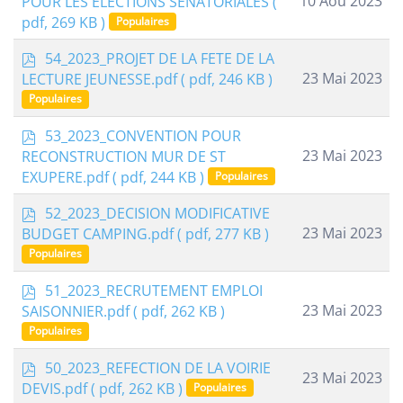
10 Aoû 2023
POUR LES ELECTIONS SENATORIALES
(
f
pdf, 269 KB )
Populaires
p
54_2023_PROJET DE LA FETE DE LA
d
23 Mai 2023
LECTURE JEUNESSE.pdf
( pdf, 246 KB )
f
Populaires
p
53_2023_CONVENTION POUR
d
23 Mai 2023
RECONSTRUCTION MUR DE ST
f
EXUPERE.pdf
( pdf, 244 KB )
Populaires
p
52_2023_DECISION MODIFICATIVE
d
23 Mai 2023
BUDGET CAMPING.pdf
( pdf, 277 KB )
f
Populaires
p
51_2023_RECRUTEMENT EMPLOI
d
23 Mai 2023
SAISONNIER.pdf
( pdf, 262 KB )
f
Populaires
p
50_2023_REFECTION DE LA VOIRIE
23 Mai 2023
d
DEVIS.pdf
( pdf, 262 KB )
Populaires
f