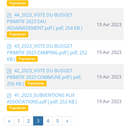
f
Populaires
p
44_2023_VOTE DU BUDGET
d
PRIMITIF 2023 EAU
19 Avr 2023
f
ASSAINISSEMENT.pdf
( pdf, 254 KB )
Populaires
p
43_2023_VOTE DU BUDGET
d
19 Avr 2023
PRIMITIF 2023 CAMPING.pdf
( pdf, 252
f
KB )
Populaires
p
42_2023_VOTE DU BUDGET
d
19 Avr 2023
PRIMITIF 2023 COMMUNE.pdf
( pdf,
f
256 KB )
Populaires
p
41_2023_SUBVENTIONS AUX
d
19 Avr 2023
ASSOCIATIONS.pdf
( pdf, 252 KB )
f
Populaires
«
1
2
3
4
5
»