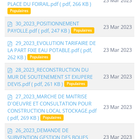
23 Mar 2023
f
PLACE DU FOIRAIL.pdf
( pdf, 266 KB )
Populaires
p
30_2023_POSITIONNEMENT
23 Mar 2023
d
PAYOLLE.pdf
( pdf, 247 KB )
Populaires
f
p
29_2023_EVOLUTION TARIFAIRE DE
d
23 Mar 2023
LA PART FIXE EAU POTABLE.pdf
( pdf,
f
262 KB )
Populaires
p
28_2023_RECONSTRUCTION DU
d
23 Mar 2023
MUR DE SOUTENEMENT ST EXUPERE
f
DEVIS.pdf
( pdf, 261 KB )
Populaires
p
27_2023_MARCHE DE MAITRISE
d
D'OEUVRE ET CONSULTATION POUR
23 Mar 2023
f
CONSTRUCTION LOCAL STOCKAGE.pdf
( pdf, 269 KB )
Populaires
p
26_2023_DEMANDE DE
d
23 Mar 2023
SUBVENTION GESTION DES BOUES