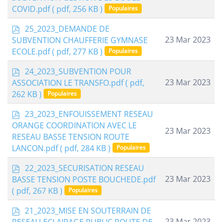
f
COVID.pdf
( pdf, 256 KB )
Populaires
p
25_2023_DEMANDE DE
d
23 Mar 2023
SUBVENTION CHAUFFERIE GYMNASE
f
ECOLE.pdf
( pdf, 277 KB )
Populaires
p
24_2023_SUBVENTION POUR
d
23 Mar 2023
ASSOCIATION LE TRANSFO.pdf
( pdf,
f
262 KB )
Populaires
p
23_2023_ENFOUISSEMENT RESEAU
d
ORANGE COORDINATION AVEC LE
23 Mar 2023
f
RESEAU BASSE TENSION ROUTE
LANCON.pdf
( pdf, 284 KB )
Populaires
p
22_2023_SECURISATION RESEAU
d
23 Mar 2023
BASSE TENSION POSTE BOUCHEDE.pdf
f
( pdf, 267 KB )
Populaires
p
21_2023_MISE EN SOUTERRAIN DE
d
23 Mar 2023