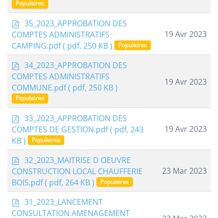
Populaires
p
35_2023_APPROBATION DES
d
19 Avr 2023
COMPTES ADMINISTRATIFS
f
CAMPING.pdf
( pdf, 250 KB )
Populaires
p
34_2023_APPROBATION DES
d
COMPTES ADMINISTRATIFS
19 Avr 2023
f
COMMUNE.pdf
( pdf, 250 KB )
Populaires
p
33_2023_APPROBATION DES
d
19 Avr 2023
COMPTES DE GESTION.pdf
( pdf, 243
f
KB )
Populaires
p
32_2023_MAITRISE D OEUVRE
d
23 Mar 2023
CONSTRUCTION LOCAL CHAUFFERIE
f
BOIS.pdf
( pdf, 264 KB )
Populaires
p
31_2023_LANCEMENT
d
CONSULTATION AMENAGEMENT