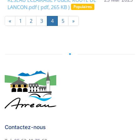
RESEAU ECLAIRAGE PUBLIC ROUTE DE
f
LANCON.pdf
( pdf, 265 KB )
Populaires
«
1
2
3
4
5
»
Contactez-nous