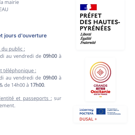
la mairie
REAU
t jours d'ouverture
 du public :
di au vendredi de
09h00
à
t téléphonique :
di au vendredi de
09h00
à
& de 14h00 à
17h00
.
dentité et passeports :
sur
ement.